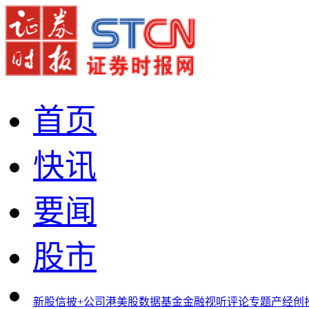
首页
快讯
要闻
股市
新股
信披+
公司
港美股
数据
基金
金融
视听
评论
专题
产经
创