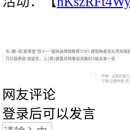
活动：【
hKszRFt4W
东<鹏>控.股荣登“双十一”瓷砖品牌销售榜TOP1 建筑陶瓷龙头凭何穿
万亿级券商:或诞生，上{周}披露并购重组进展的A股名单一览
声明：证券时报力
下载“证券时报”
网友评论
登录
后可以发言