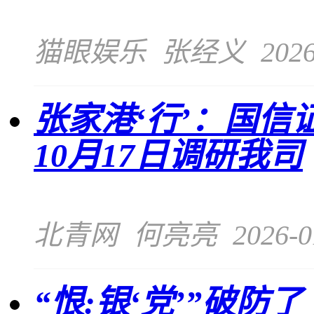
猫眼娱乐
张经义
2026
张家港‘行’：国
10月17日调研我司
北青网
何亮亮
2026-0
“恨:银‘党’”破防