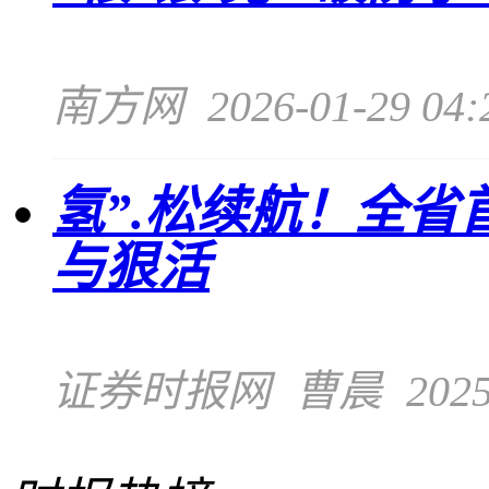
南方网
2026-01-29 04:
氢”.松续航！全省
与狠活
证券时报网
曹晨
2025