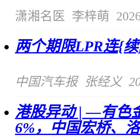
潇湘名医
李梓萌
2026
两个期限LPR连{续
中国汽车报
张经义
20
港股异动 | —有
6%，中国宏桥、洛